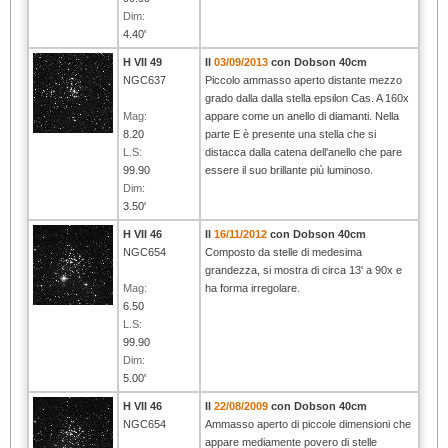
Dim:
4.40'
H VII 49
Il
03/09/2013
con Dobson 40cm
NGC637
Piccolo ammasso aperto distante mezzo
grado dalla dalla stella epsilon Cas. A 160x
Mag:
appare come un anello di diamanti. Nella
8.20
parte E è presente una stella che si
L.S:
distacca dalla catena dell'anello che pare
99.90
essere il suo brillante più luminoso.
Dim:
3.50'
H VII 46
Il
16/11/2012
con Dobson 40cm
NGC654
Composto da stelle di medesima
grandezza, si mostra di circa 13' a 90x e
Mag:
ha forma irregolare.
6.50
L.S:
99.90
Dim:
5.00'
H VII 46
Il
22/08/2009
con Dobson 40cm
NGC654
Ammasso aperto di piccole dimensioni che
appare mediamente povero di stelle