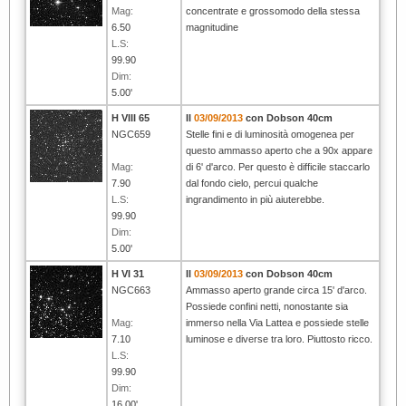
Mag:
concentrate e grossomodo della stessa
6.50
magnitudine
L.S:
99.90
Dim:
5.00'
H VIII 65
Il
03/09/2013
con Dobson 40cm
NGC659
Stelle fini e di luminosità omogenea per
questo ammasso aperto che a 90x appare
Mag:
di 6' d'arco. Per questo è difficile staccarlo
7.90
dal fondo cielo, percui qualche
L.S:
ingrandimento in più aiuterebbe.
99.90
Dim:
5.00'
H VI 31
Il
03/09/2013
con Dobson 40cm
NGC663
Ammasso aperto grande circa 15' d'arco.
Possiede confini netti, nonostante sia
Mag:
immerso nella Via Lattea e possiede stelle
7.10
luminose e diverse tra loro. Piuttosto ricco.
L.S:
99.90
Dim:
16.00'