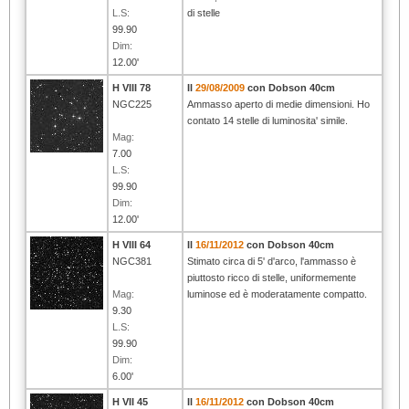
L.S:
di stelle
99.90
Dim:
12.00'
H VIII 78
Il
29/08/2009
con Dobson 40cm
NGC225
Ammasso aperto di medie dimensioni. Ho
contato 14 stelle di luminosita' simile.
Mag:
7.00
L.S:
99.90
Dim:
12.00'
H VIII 64
Il
16/11/2012
con Dobson 40cm
NGC381
Stimato circa di 5' d'arco, l'ammasso è
piuttosto ricco di stelle, uniformemente
Mag:
luminose ed è moderatamente compatto.
9.30
L.S:
99.90
Dim:
6.00'
H VII 45
Il
16/11/2012
con Dobson 40cm