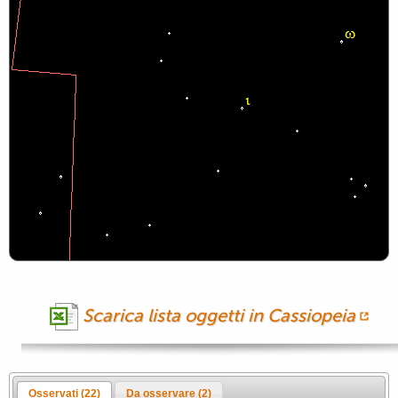
Scarica lista oggetti in Cassiopeia
Osservati
(22)
Da osservare
(2)