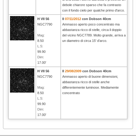
debole chiarore sparso che fa contrasto
con il fondo cielo per qualche primo d'arco.
H VII 56
Il
07/11/2012
con Dobson 40cm
NGC7790
Ammasso aperto poco concentrato ma
abbastanza ricco di stelle, circa il doppio
Mag:
del vicino NGC7789. Molto grande, arriva a
8.50
un diametro di circa 15' d'arco.
L.S:
99.90
Dim:
17.00'
H VII 56
Il
29/08/2009
con Dobson 40cm
NGC7790
Ammasso aperto di buone dimensioni,
abbastanza ricco di stelle anche
Mag:
differentemente luminose. Mediamente
8.50
concentrato
L.S:
99.90
Dim:
17.00'