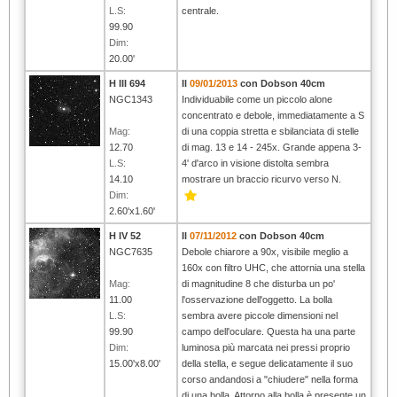
L.S:
centrale.
99.90
Dim:
20.00'
H III 694
Il
09/01/2013
con Dobson 40cm
NGC1343
Individuabile come un piccolo alone
concentrato e debole, immediatamente a S
Mag:
di una coppia stretta e sbilanciata di stelle
12.70
di mag. 13 e 14 - 245x. Grande appena 3-
L.S:
4' d'arco in visione distolta sembra
14.10
mostrare un braccio ricurvo verso N.
Dim:
2.60'x1.60'
H IV 52
Il
07/11/2012
con Dobson 40cm
NGC7635
Debole chiarore a 90x, visibile meglio a
160x con filtro UHC, che attornia una stella
Mag:
di magnitudine 8 che disturba un po'
11.00
l'osservazione dell'oggetto. La bolla
L.S:
sembra avere piccole dimensioni nel
99.90
campo dell'oculare. Questa ha una parte
Dim:
luminosa più marcata nei pressi proprio
15.00'x8.00'
della stella, e segue delicatamente il suo
corso andandosi a "chiudere" nella forma
di una bolla. Attorno alla bolla è presente un