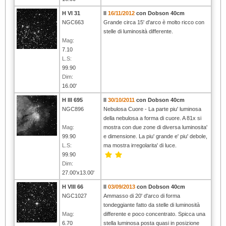
H VI 31
Il
16/11/2012
con Dobson 40cm
NGC663
Grande circa 15' d'arco è molto ricco con
stelle di luminosità differente.
Mag:
7.10
L.S:
99.90
Dim:
16.00'
H III 695
Il
30/10/2011
con Dobson 40cm
NGC896
Nebulosa Cuore - La parte piu' luminosa
della nebulosa a forma di cuore. A 81x si
Mag:
mostra con due zone di diversa luminosita'
99.90
e dimensione. La piu' grande e' piu' debole,
L.S:
ma mostra irregolarita' di luce.
99.90
Dim:
27.00'x13.00'
H VIII 66
Il
03/09/2013
con Dobson 40cm
NGC1027
Ammasso di 20' d'arco di forma
tondeggiante fatto da stelle di luminosità
Mag:
differente e poco concentrato. Spicca una
6.70
stella luminosa posta quasi in posizione