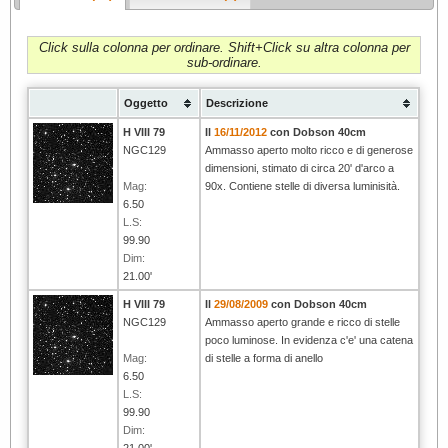
Click sulla colonna per ordinare. Shift+Click su altra colonna per
sub-ordinare.
Oggetto
Descrizione
H VIII 79
Il
16/11/2012
con Dobson 40cm
NGC129
Ammasso aperto molto ricco e di generose
dimensioni, stimato di circa 20' d'arco a
Mag:
90x. Contiene stelle di diversa luminisità.
6.50
L.S:
99.90
Dim:
21.00'
H VIII 79
Il
29/08/2009
con Dobson 40cm
NGC129
Ammasso aperto grande e ricco di stelle
poco luminose. In evidenza c'e' una catena
Mag:
di stelle a forma di anello
6.50
L.S:
99.90
Dim:
21.00'