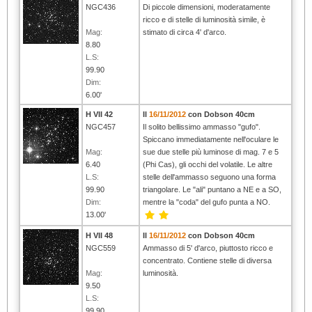
NGC436
Di piccole dimensioni, moderatamente
ricco e di stelle di luminosità simile, è
Mag:
stimato di circa 4' d'arco.
8.80
L.S:
99.90
Dim:
6.00'
H VII 42
Il
16/11/2012
con Dobson 40cm
NGC457
Il solito bellissimo ammasso "gufo".
Spiccano immediatamente nell'oculare le
Mag:
sue due stelle più luminose di mag. 7 e 5
6.40
(Phi Cas), gli occhi del volatile. Le altre
L.S:
stelle dell'ammasso seguono una forma
99.90
triangolare. Le "ali" puntano a NE e a SO,
Dim:
mentre la "coda" del gufo punta a NO.
13.00'
H VII 48
Il
16/11/2012
con Dobson 40cm
NGC559
Ammasso di 5' d'arco, piuttosto ricco e
concentrato. Contiene stelle di diversa
Mag:
luminosità.
9.50
L.S:
99.90