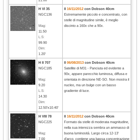
H VI 35
Il
16/11/2012
con Dobson 40cm
NGC136
Estremamente piccolo e concentrato, con
stelle di magnitudine simile, è meglio
Mag:
discinto a 160x che a 90x.
11.50
L.S:
99.90
Dim:
1.20'
H II 707
Il
06/08/2013
con Dobson 40cm
NGC185
Satellite di M31 - Panciuta ed evidente a
90x, appare parecchio luminosa, diffusa e
Mag:
orientata in direzione NE-SO. Non mostra il
9.20
nucleo, ma un bulge con un basso
L.S:
gradiente di luce.
14.30
Dim:
12.50'x10.40'
H VIII 78
Il
16/11/2012
con Dobson 40cm
NGC225
Formato da stelle di moderata magnitudine,
nella sua interezza sembra un ammasso di
Mag:
buona luminosità. Largo circa 12-13'
7.00
d'arco, contiene una bassa concentrazione