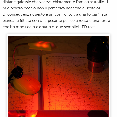
diafane galassie che vedeva chiaramente l’amico astrofilo, il
mio povero occhio non li percepiva neanche di striscio!
Di conseguenza questo è un confronto tra una torcia “nata
bianca” e filtrata con una pesante pellicola rossa e una torcia
che ho modificato e dotato di due semplici LED rossi.