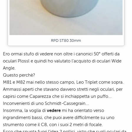
RPD ST80 30mm
Ero ormai stufo di vedere non oltre i canonici 50° offerti da
oculari Plossl e quindi ho valutato l'acquisto di oculari Wide
Angle.
Questo perchè?
M81 e M82 mai nello stesso campo, Leo Triplet come sopra.
Ammassi aperti che stavano davvero stretti negli oculari, per
capirsi come Caparezza che si inchiappetta un puffo...
Inconvenienti di uno Schmidt-Cassegrain...
vedere
Insomma, la voglia di
mi ha orientato verso
ingrandimenti bassi, che puoi avere difficilmente su uno
strumento come il C8, con i suoi 2 metri di focale.
Ecco che spunta fuori l'idea 2 pollici, visto che sugli oculari da