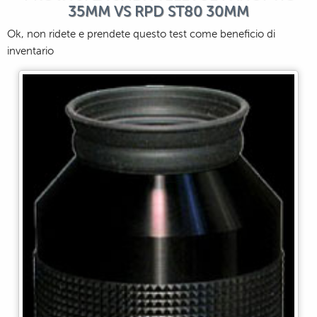
35MM VS RPD ST80 30MM
Ok, non ridete e prendete questo test come beneficio di
inventario