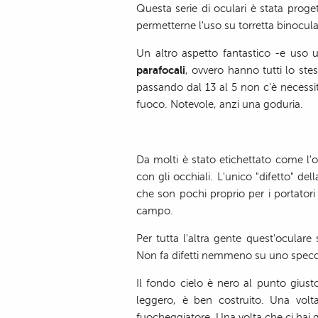
Questa serie di oculari è stata proget
permetterne l'uso su torretta binocular
Un altro aspetto fantastico -e uso u
parafocali
, ovvero hanno tutti lo st
passando dal 13 al 5 non c'è necessi
fuoco. Notevole, anzi una goduria.
Da molti è stato etichettato come l'
con gli occhiali. L'unico "difetto" de
che son pochi proprio per i portatori 
campo.
Per tutta l'altra gente quest'oculare 
Non fa difetti nemmeno su uno specch
Il fondo cielo è nero al punto giusto
leggero, è ben costruito. Una volt
fuocheggiatore. Una volta che ci hai g