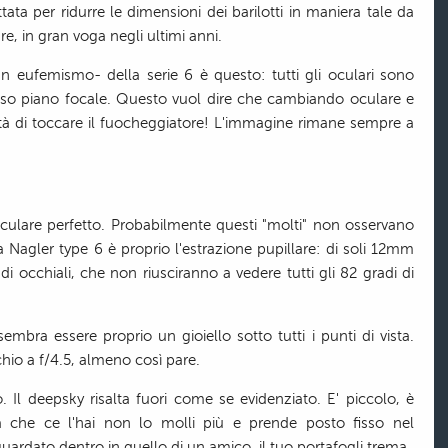
tata per ridurre le dimensioni dei barilotti in maniera tale da
e, in gran voga negli ultimi anni.
n eufemismo- della serie 6 è questo: tutti gli oculari sono
esso piano focale. Questo vuol dire che cambiando oculare e
tà di toccare il fuocheggiatore! L'immagine rimane sempre a
oculare perfetto. Probabilmente questi "molti" non osservano
lla Nagler type 6 è proprio l'estrazione pupillare: di soli 12mm
di occhiali, che non riusciranno a vedere tutti gli 82 gradi di
sembra essere proprio un gioiello sotto tutti i punti di vista.
io a f/4.5, almeno così pare.
. Il deepsky risalta fuori come se evidenziato. E' piccolo, è
a che ce l'hai non lo molli più e prende posto fisso nel
uardato dentro in quello di un amico, il tuo portafogli trema.