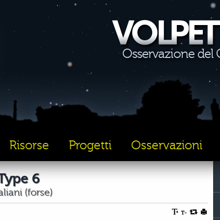
Osservazione del C
Risorse
Progetti
Osservazioni
Type 6
liani (forse)